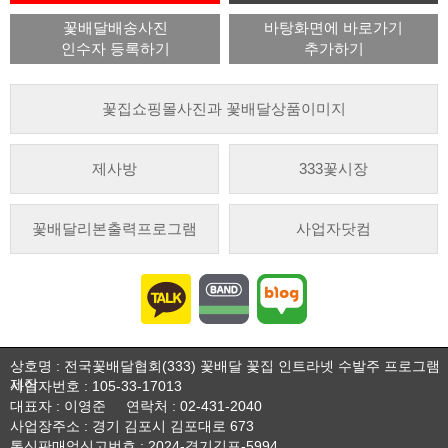
꽃배달배송사진
바탕화면에 바로가기
인수자 등록하기
추가하기
꽃집쇼핑몰사진과 꽃배달상품이미지
제사방
333꽃시장
꽃배달리본출력프로그램
사업자닷컴
상호명 : 전국꽃배달협회(333) 꽃배달 꽃집 인트라넷 수발주 프로그램
제작
사업자번호 : 105-33-17013
대표자 : 이영준
연락처 : 02-431-2040
사업장주소 : 경기 김포시 김포대로 673
통신판매업신고번호 : 2024-경기김포-5994